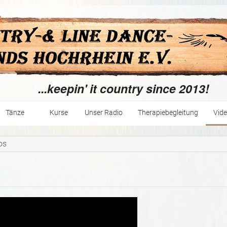
...keepin' it country since 2013!
Tänze
Kurse
Unser Radio
Therapiebegleitung
Vid
Skripte
os
Videos