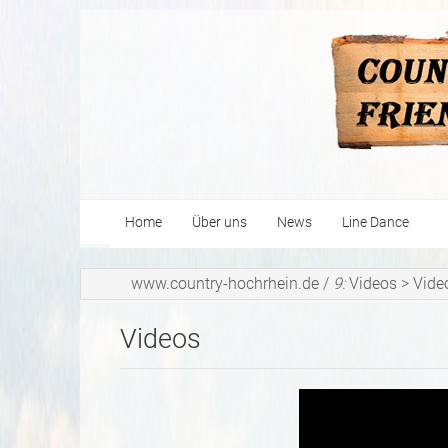
Home
Über uns
News
Line Dance
Geschichte
www.country-hochrhein.de
/
9:
Videos
>
Vide
Netti-quette
Videos
Burning Eagles
DTSA 2026